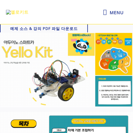
콘
MENU
텐
MENU
츠
로
예제 소스 & 강의 PDF 파일 다운로드
건
너
뛰
기